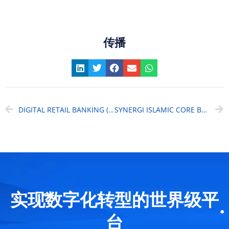
传播
DIGITAL RETAIL BANKING (DRB) – RISING UP TO THE CHALLENGE
SYNERGI ISLAMIC CORE BANKING KEY FEATURES
实现数字化转型的世界级平
台