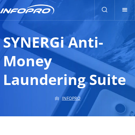
SYNERGi Anti-
Money
Laundering Suite
由
INFOPRO